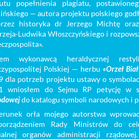
zutu popełnienia plagiatu, postawion
e
ińskiego
—
autora projektu polskiego go
rzez historyka dr Jerzego Michtę
ora
rzeja-Ludwika Włoszczyńskiego
i rozpows
czpospolita».
tem
wykonawcą heraldycznej restyl
zypospolitej Polskiej — herbu
«Orzeł Bia
9 dla potrzeb projektu ustawy o symbol
1 wniosłem do Sejmu RP petycję w s
odowej
do katalogu symboli narodowych i 
zerun
ek
orła
mojego autorstwa wprowad
porządzeniem Rady Ministrów do celó
ualnej organów administracji rządow