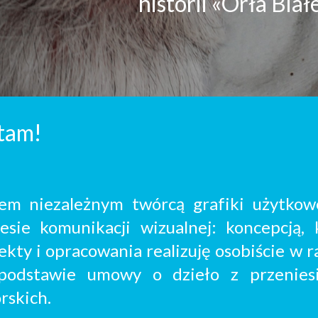
historii «Orła Bia
tam
!
em niezależnym twórcą grafiki użytkow
esie komunikacji wizualnej: koncepcją, 
ekty i opracowania realizuję osobiście w 
podstawie umowy o dzieło
z przenies
rskich.