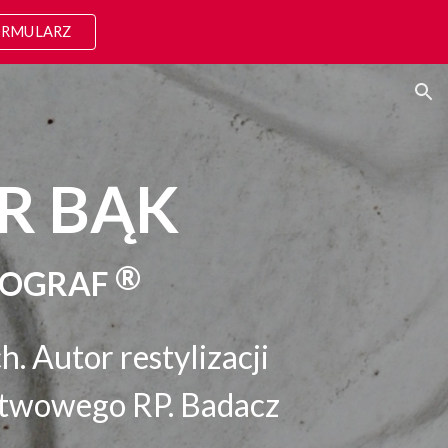
RMULARZ
ion
R BĄK
®
LOGRAF
. Autor restylizacji
stwowego RP. Badacz