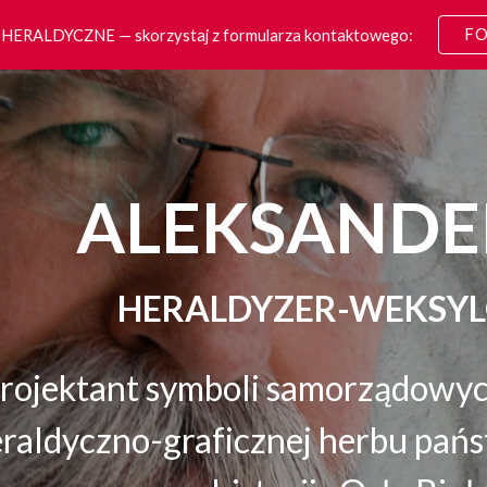
FO
RALDYCZNE — skorzystaj z formularza kontaktowego:
ip to main content
Skip to navigat
ALEKSANDE
HERALDYZER-WEKSY
rojektant symboli samorządowych
raldyczno-graficznej herbu pań