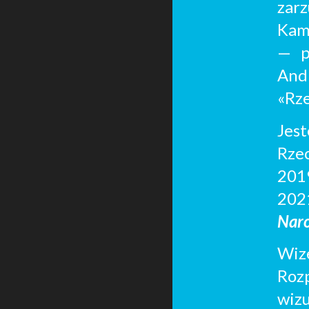
zar
Kam
— p
And
«Rze
Jes
Rzec
201
202
Nar
W
i
Roz
wiz