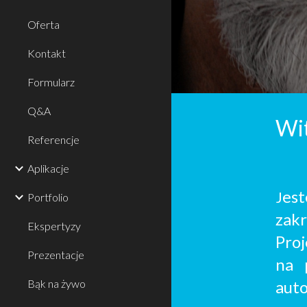
Oferta
Kontakt
Formularz
Q&A
Wi
Referencje
Aplikacje
est
J
Portfolio
zakr
Ekspertyzy
Proj
Prezentacje
na 
Bąk na żywo
auto