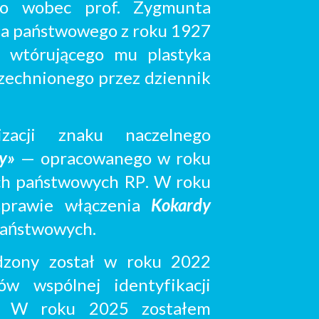
go
wobec prof. Zygmunta
dła państwowego z roku 1927
z
wtórującego mu plastyka
zechnionego przez dziennik
izacji znaku naczelnego
ły»
— opracowanego w roku
ach państwowych R
P
. W roku
prawie włączenia
Kokardy
państwowych.
zony został w roku 2022
w wspólnej identyfikacji
ej. W roku 2025 zostałem