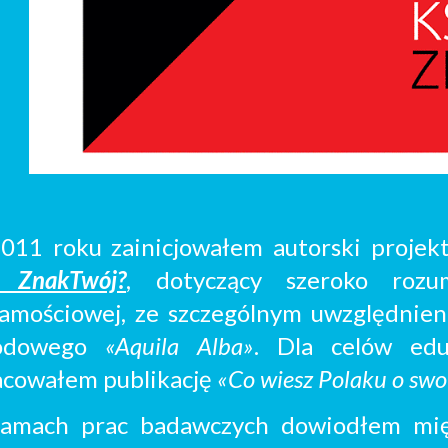
011 roku zainicjowałem autorski projek
i ZnakTwój?
, dotyczący szeroko rozum
samościowej, ze szczególnym uwzględnie
odowego
«Aquila Alba»
. Dla celów edu
acowałem p
ublikację
«Co wiesz Polaku o sw
amach prac badawczych
dowiodłem mię