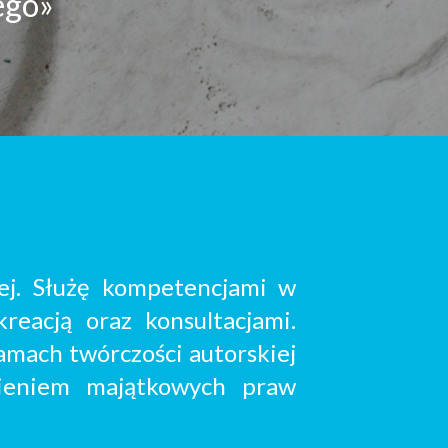
łego»
ej. Służę kompetencjami w
kreacją oraz konsultacjami.
ramach twórczości autorskiej
ieniem majątkowych praw