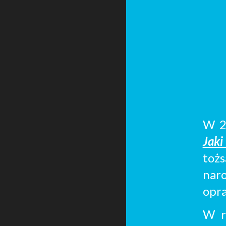
W 2
Jak
toż
nar
opr
W r