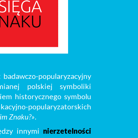
t badawczo-popularyzacyjny
ianej polskiej symboliki
niem historycznego symbolu
kacyjno-popularyza
torskich
oim Znaku?»
.
dzy i
n
nymi
nierzeteln
ośc
i