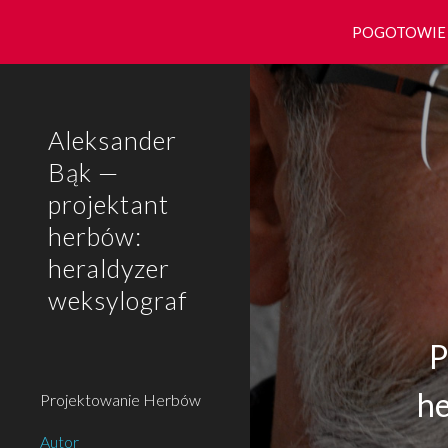
POGOTOWIE HE
Sk
Aleksander
Bąk —
projektant
herbów:
heraldyzer
weksylograf
P
he
Projektowanie Herbów
Autor