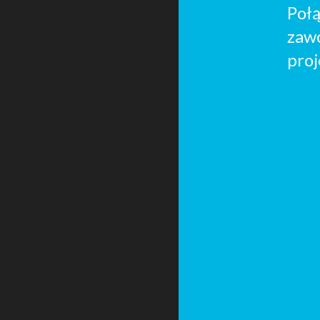
Poł
zaw
pro