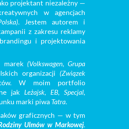
ako projektant niezależny —
reatywnych
w agencjach
olska)
. Jestem autorem i
ampanii z zakresu reklamy
 brandingu
i
projektowania
ch marek
(Volkswagen, Grupa
lskich organizacji
(Związek
rców.
W moim portfolio
wne jak
Leżajsk, EB, Specjal,
runku marki piwa
Tatra
.
naków graficznych
— w tym
 Rodziny Ulmów w Markowej
.