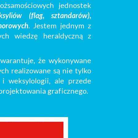
toż
samościowych jednostek
syliów (flag, sztandarów),
onorowych
. Jestem j
ed
nym
z
ych
wiedzę
heraldyczną z
gwarantuje, że wykonywane
ych
realizowane są nie tylko
i weksylologii, ale przede
projektowania graficznego.