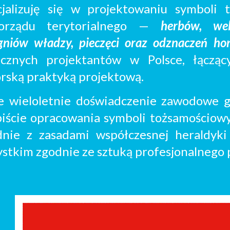
cjalizuję się w projektowaniu symboli 
orządu terytorialnego —
herbów, wek
gniów władzy, pieczęci oraz odznaczeń h
icznych
projektantó
w w Polsce, łącząc
rską praktyką projektową
.
e w
ieloletnie doświadczenie zawodowe 
biście opracowania
symboli tożsamościow
dnie z zasadami współczesnej heraldyki 
stkim zgodnie ze sztuką profesjonalnego 