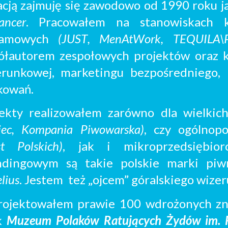
cją zajmuję się zawodowo od 1990 roku j
lancer
. P
racował
em na stanowiskach k
lamowych
(JUST
,
MenAtW
o
r
k, TEQUILA\P
ółautorem zespołowych projektów oraz k
erunkowej, marketingu bezpośredniego,
kowań.
jekty realizowałem zarówno dla wielki
iec, Kompania Piwowarska)
, czy ogólnopo
t Polskich)
, jak i mikroprzedsiębio
ndingowym są
takie polskie marki pi
lius
. Jestem
też
„ojcem” góralskiego wize
rojektowałem
prawie 100 wdrożonych
z
k
Muzeum Polaków Ratujących Żydów im.