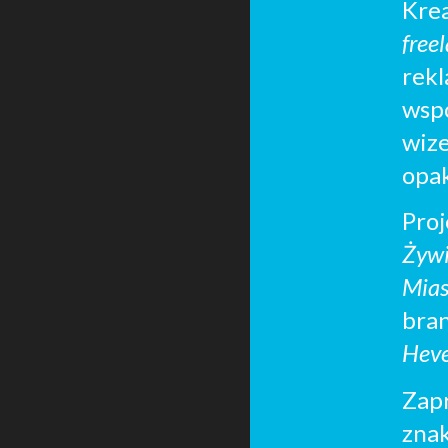
Krea
free
rek
wsp
wiz
opa
Pro
Żyw
Mias
bra
Heve
Zap
zna