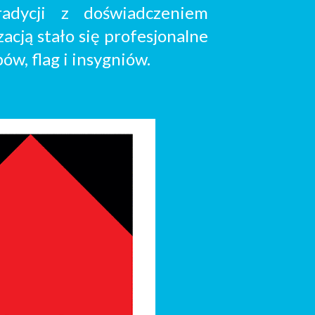
radycji z doświadczeniem
zacją stało się profesjonalne
w, flag i insygniów.