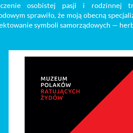
ączenie osobistej pasji i rodzinnej t
odowym sprawiło, że moją
obecną
specjali
jektowanie
symboli
samorządowych — herbó