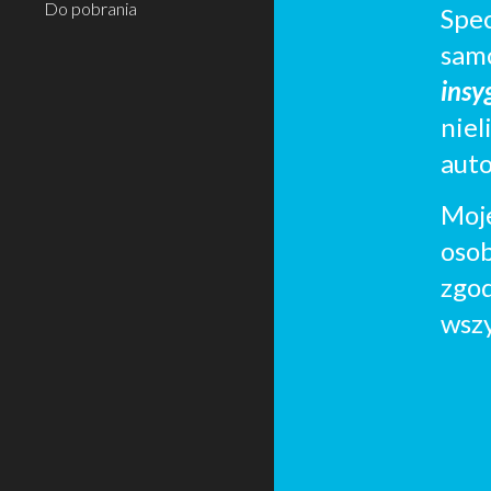
Do pobrania
Spe
sam
insy
niel
auto
Moj
oso
zgo
wszy